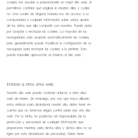
cookies nos ayudan a proporcionarle un mejor sitio web, al
permitirnos controlar qué páginas le resultan útiles y cuáles
no. Una cookie de ninguna manera nos da acceso a su
computadora o cualquier información sobre usted, aparte
de los datos que elija compartir con nosotros. Puede optar
por aceptar o rechazar las cookies. La mayoría de los
navegadores web aceptan automáticamente las cookies,
pero generalmente puede modificar la configuración de su
navegador para rechazar las cookies si lo prefiere. Esto
puede impedirle aprovechar al máximo el sitio web.
Enlaces a otros sitios web
Nuestro sitio web puede contener enlaces a otros sitios
web de interés. Sin embargo, una vez que haya utilizado
estos enlaces para abandonar nuestro sitio, debe tener en
cuenta que no tenemos ningún control sobre ese otro sitio
web. Por lo tanto, no podemos ser responsables de la
protección y privacidad de cualquier información que
proporcione mientras visita dichos sitios y dichos sitios no se
rigen por esta declaración de privacidad. Debe tener