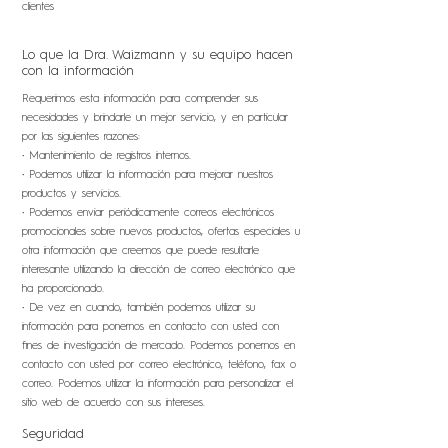
clientes
Lo que la Dra. Waizmann y su equipo hacen
con la información
Requerimos esta información para comprender sus
necesidades y brindarle un mejor servicio, y en particular
por las siguientes razones:
• Mantenimiento de registros internos.
• Podemos utilizar la información para mejorar nuestros
productos y servicios.
• Podemos enviar periódicamente correos electrónicos
promocionales sobre nuevos productos, ofertas especiales u
otra información que creemos que puede resultarle
interesante utilizando la dirección de correo electrónico que
ha proporcionado.
• De vez en cuando, también podemos utilizar su
información para ponernos en contacto con usted con
fines de investigación de mercado. Podemos ponernos en
contacto con usted por correo electrónico, teléfono, fax o
correo. Podemos utilizar la información para personalizar el
sitio web de acuerdo con sus intereses.
Seguridad