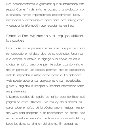
Nos comprometemos a garantizar que su información esté
segura. Con el fin de evitar el acceso o la divulgación no
autorizados, hemos implementado procedimientos físicos,
electrónicos y administrativos adecuados para salvaguardar
y asegurar la información que recopilamos en línea.
Cómo la Dra. Waizmann y su equipo utilizan
las cookies
Una cookie es un pequeño archivo que pide permiso para
ser colocado en el disco duro de su ordenador. Una vez
que acepta, el archivo se agrega y la cookie ayuda a
analizar el tráfico web o le permite saber cuándo visita un
sitio en particular. Las cookies permiten que las aplicaciones
web le respondan a usted como individuo. La aplicación
web puede adaptar sus operaciones a sus necesidades,
gustos y disgustos al recopilar y recordar información sobre
sus preferencias.
Utilizamos cookies de registro de tráfico para identificar qué
páginas se están utilizando. Esto nos ayuda a analizar los
datos sobre el tráfico de la página web y mejorar nuestro
sitio web para adaptarlo a las necesidades del cliente. Solo
utilizamos esta información con fines de análisis estadístico y
luego los datos se eliminan del sistema. En general, las