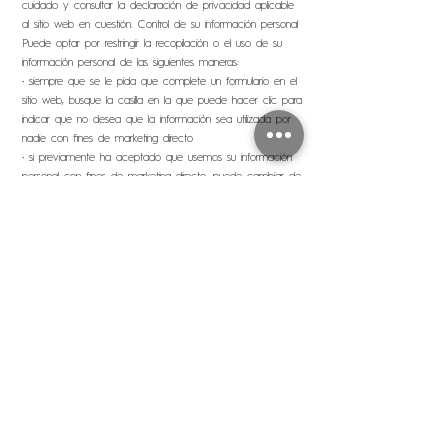
cuidado y consultar la declaración de privacidad aplicable
al sitio web en cuestión. Control de su información personal
Puede optar por restringir la recopilación o el uso de su
información personal de las siguientes maneras:
• siempre que se le pida que complete un formulario en el
sitio web, busque la casilla en la que puede hacer clic para
indicar que no desea que la información sea utilizada por
nadie con fines de marketing directo
• si previamente ha aceptado que usemos su información
personal con fines de marketing directo, puede cambiar de
opinión en cualquier momento escribiéndonos o
enviándonos un correo electrónico a
info@livingwithtotality.com
No venderemos, distribuiremos o arrendaremos su
información personal a terceros a menos que tengamos su
permiso o que la ley nos exija hacerlo. Podemos utilizar su
información personal para enviarle información promocional
sobre terceros que creemos que puede resultarle interesante
si nos dice que desea que esto suceda.
Control de su información personal