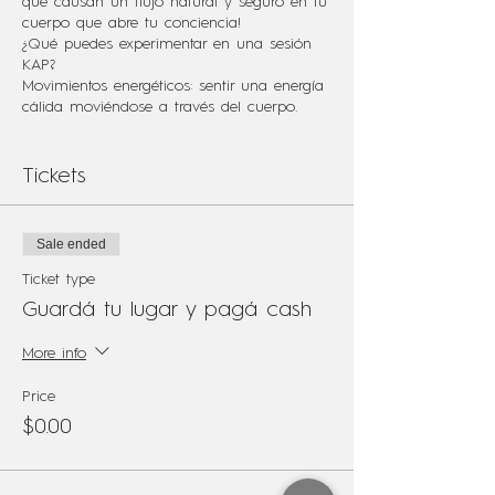
que causan un flujo natural y seguro en tu
cuerpo que abre tu conciencia!
¿Qué puedes experimentar en una sesión
KAP?
Movimientos energéticos: sentir una energía
cálida moviéndose a través del cuerpo.
Experiencias visuales: luces, ondas
cerebrales, colores, viajes astrales, visiones.
Sentimientos emocionales: llorar, reír o gritar.
Tickets
Todos los sentimientos son bienvenidos,
porque significa que hay una liberación de
energías atrapadas.
Sale ended
Movimientos corporales como posturas de
yoga, temblores o mudras.
Ticket type
Estados de éxtasis o estados pacíficos.
Guardá tu lugar y pagá cash
Beneficios de KAP:
KAP aumenta la claridad mental, libera
More info
energías estancadas y traumas, disminuye
la depresión y la ansiedad, entre otras
Price
experiencias positivas que cambian la vida.
$0.00