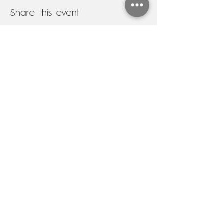
Share this event
Subscribe to my newsletter
Name
Last name
Email
Choose your preferred language
*
Español
English
SUBSCRIBE